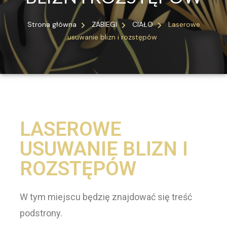
Strona główna
ZABIEGI
CIAŁO
Laserowe
usuwanie blizn i rozstępów
LASEROWE
USUWANIE BLIZN I
ROZSTĘPÓW
W tym miejscu będzię znajdować się treść
podstrony.